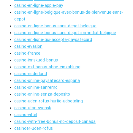
casino-en-ligne-apple-pay
casino-en-ligne-belgique-avec-bonus-de-bienvenue-sans-
depot
casino-en-ligne-bonus-sans-depot-belgique
casino-en-ligne-bonus-sans-depot-immediat-belgique
casino-en-ligne-qui-accepte-paysafecard
casino-evasion
casino-france
casino-innskudd-bonus
casino-mit-bonus-ohne-einzahlung
casino-nederland
casino-online-paysafecard-españa
casino-online-sanremo
casino-online-senza-deposito
casino-uden-rofus-hurtig-udbetaling
casino-utan-svensk
casino-vittel
casino-with-free-bonus-no-deposit-canada
casinoer-uden-rofus