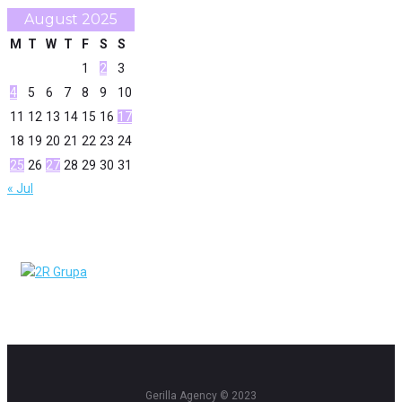
August 2025
M
T
W
T
F
S
S
1
2
3
4
5
6
7
8
9
10
11
12
13
14
15
16
17
18
19
20
21
22
23
24
25
26
27
28
29
30
31
« Jul
Gerilla Agency © 2023