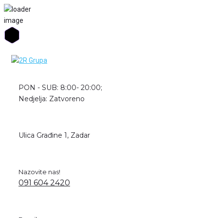
Skip
to
content
PON - SUB: 8:00- 20:00;
Nedjelja: Zatvoreno
Ulica Građine 1, Zadar
Nazovite nas!
091 604 2420