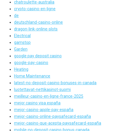
chatroulette-australia
crypto-casino-en-ligne
de
deutschland-casino-online
dragon-link-online-slots
Electrical
gamstop
Garden
google pay deposit casino
google-pay-casino
Heating
Home Maintenance
latest-no-deposit-casino-bonuses-in-canada
luotettavat-nettikasinot-suomi
meilleur-casino-en-ligne-france-2025
mejor casino visa españa
mejor-casino-apple-pay-españa
mejor-casino-online-paysafecard-españa
mejor-casino-que-acepta-paysafecard-españa
mobile-no-deposit-casino-bonus-canada