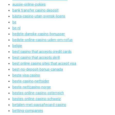
aussie-online-pokies
bank transfer casino deposit
bästa-casino-utan-svensk-licens
be
be-nl
bedste-danske-casino-bonusser
bedste-online-casino-uden-om-rofus
belgie
best casino that accepts credit cards
best casino that accepts skrill
best online casino sites that accept visa
best-no-deposit-bonus-canada
beste visa casino
beste-casino-nettsider
beste-nettcasino-norge
bestes-online-casino-osterreich
bestes-online-casino-schweiz
betalen-met-paysafecard-casino
betting-companies