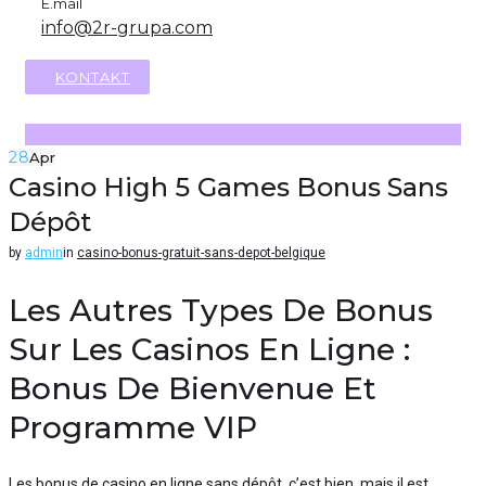
E.mail
info@2r-grupa.com
KONTAKT
28
Apr
Casino High 5 Games Bonus Sans
Dépôt
by
admin
in
casino-bonus-gratuit-sans-depot-belgique
Les Autres Types De Bonus
Sur Les Casinos En Ligne :
Bonus De Bienvenue Et
Programme VIP
Les bonus de casino en ligne sans dépôt, c’est bien, mais il est