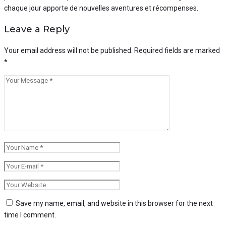
chaque jour apporte de nouvelles aventures et récompenses.
Leave a Reply
Your email address will not be published.
Required fields are marked
*
Save my name, email, and website in this browser for the next
time I comment.