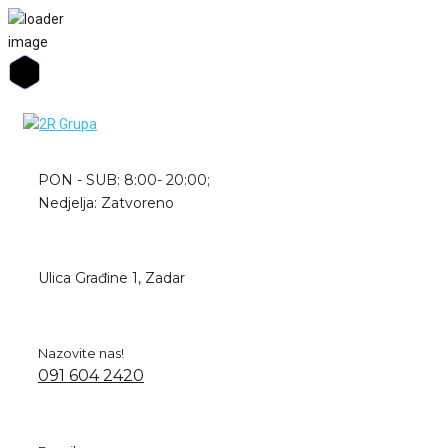
Skip
to
content
PON - SUB: 8:00- 20:00;
Nedjelja: Zatvoreno
Ulica Građine 1, Zadar
Nazovite nas!
091 604 2420