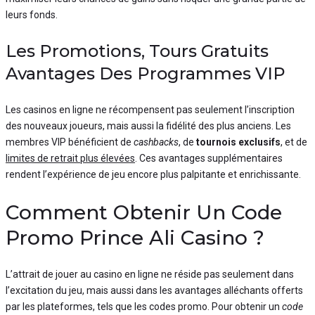
leurs fonds.
Les Promotions, Tours Gratuits
Avantages Des Programmes VIP
Les casinos en ligne ne récompensent pas seulement l’inscription
des nouveaux joueurs, mais aussi la fidélité des plus anciens. Les
membres VIP bénéficient de
cashbacks
, de
tournois exclusifs
, et de
limites de retrait plus élevées
. Ces avantages supplémentaires
rendent l’expérience de jeu encore plus palpitante et enrichissante.
Comment Obtenir Un Code
Promo Prince Ali Casino ?
L’attrait de jouer au casino en ligne ne réside pas seulement dans
l’excitation du jeu, mais aussi dans les avantages alléchants offerts
par les plateformes, tels que les codes promo. Pour obtenir un
code