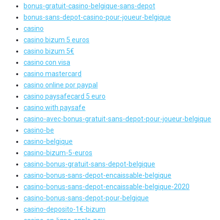
bonus-gratuit-casino-belgique-sans-depot
bonus-sans-depot-casino-pour-joueur-belgique
casino
casino bizum 5 euros
casino bizum 5€
casino con visa
casino mastercard
casino online por paypal
casino paysafecard 5 euro
casino with paysafe
casino-avec-bonus-gratuit-sans-depot-pour-joueur-belgique
casino-be
casino-belgique
casino-bizum-5-euros
casino-bonus-gratuit-sans-depot-belgique
casino-bonus-sans-depot-encaissable-belgique
casino-bonus-sans-depot-encaissable-belgique-2020
casino-bonus-sans-depot-pour-belgique
casino-deposito-1€-bizum