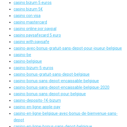
casino bizum 5 euros
casino bizum 5€
casino con visa
casino mastercard
casino online por paypal
casino paysafecard 5 euro
casino with paysafe
casino-avec-bonus-gratuit-sans-depot-pour-joueur-belgique
casino-be
casino-belgique
casino-bizum-5-euros
casino-bonus-gratuit-sans-depot-belgique
casino-bonus-sans-depot-encaissable-belgique
casino-bonus-sans-depot-encaissable-belgique-2020
casino-bonus-sans-depot-pour-belgique
casino-deposito-1€-bizum
casino-en-ligne-apple-pay
casino-en-ligne-belgique-avec-bonus-de-bienvenue-sans-
depot
casino-en-ligne-bonus-sans-depot-belgique