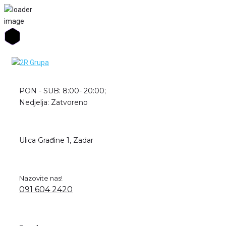
Skip
to
content
PON - SUB: 8:00- 20:00;
Nedjelja: Zatvoreno
Ulica Građine 1, Zadar
Nazovite nas!
091 604 2420