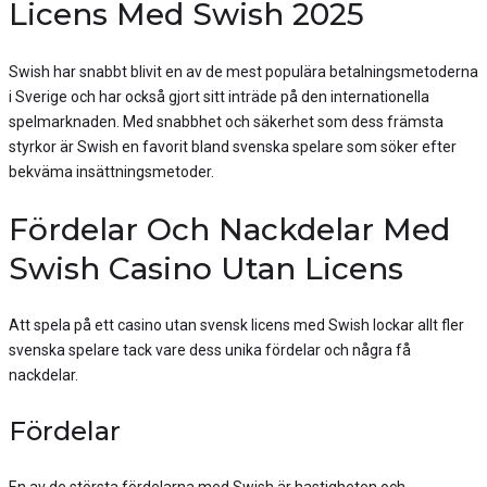
Licens Med Swish 2025
Swish har snabbt blivit en av de mest populära betalningsmetoderna
i Sverige och har också gjort sitt inträde på den internationella
spelmarknaden. Med snabbhet och säkerhet som dess främsta
styrkor är Swish en favorit bland svenska spelare som söker efter
bekväma insättningsmetoder.
Fördelar Och Nackdelar Med
Swish Casino Utan Licens
Att spela på ett casino utan svensk licens med Swish lockar allt fler
svenska spelare tack vare dess unika fördelar och några få
nackdelar.
Fördelar