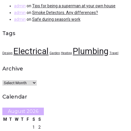
admin
on
Tips for being a superman at your own house
admin
on
Smoke Detectors. Any differences?
admin
on
Safe during season’s work
Tags
Electrical
Plumbing
Design
Garden
Heating
Travel
Archive
Archive
Calendar
August 2026
M
T
W
T
F
S
S
1
2