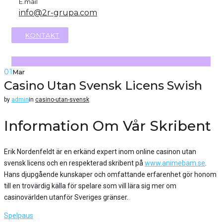
E.mail
info@2r-grupa.com
KONTAKT
01
Mar
Casino Utan Svensk Licens Swish
by
admin
in
casino-utan-svensk
Information Om Vår Skribent
Erik Nordenfeldt är en erkänd expert inom online casinon utan
svensk licens och en respekterad skribent på
www.animebam.se
.
Hans djupgående kunskaper och omfattande erfarenhet gör honom
till en trovärdig källa för spelare som vill lära sig mer om
casinovärlden utanför Sveriges gränser.
Spelpaus