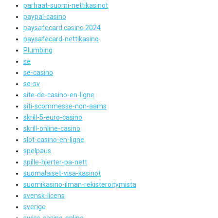
parhaat-suomi-nettikasinot
paypal-casino
paysafecard casino 2024
paysafecard-nettikasino
Plumbing
se
se-casino
se-sv
site-de-casino-en-ligne
siti-scommesse-non-aams
skrill-5-euro-casino
skrill-online-casino
slot-casino-en-ligne
spelpaus
spille-hjerter-pa-nett
suomalaiset-visa-kasinot
suomikasino-ilman-rekisteroitymista
svensk-licens
sverige