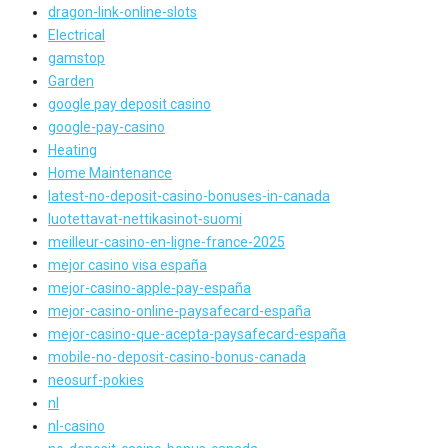
dragon-link-online-slots
Electrical
gamstop
Garden
google pay deposit casino
google-pay-casino
Heating
Home Maintenance
latest-no-deposit-casino-bonuses-in-canada
luotettavat-nettikasinot-suomi
meilleur-casino-en-ligne-france-2025
mejor casino visa españa
mejor-casino-apple-pay-españa
mejor-casino-online-paysafecard-españa
mejor-casino-que-acepta-paysafecard-españa
mobile-no-deposit-casino-bonus-canada
neosurf-pokies
nl
nl-casino