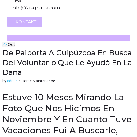
E.mail
info@2r-grupa.com
KONTAKT
22
Oct
De Paiporta A Guipúzcoa En Busca
Del Voluntario Que Le Ayudó En La
Dana
by
admin
in
Home Maintenance
Estuve 10 Meses Mirando La
Foto Que Nos Hicimos En
Noviembre Y En Cuanto Tuve
Vacaciones Fui A Buscarle,