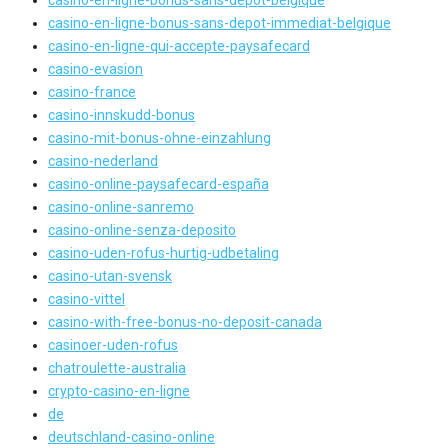
casino-en-ligne-bonus-sans-depot-immediat-belgique
casino-en-ligne-qui-accepte-paysafecard
casino-evasion
casino-france
casino-innskudd-bonus
casino-mit-bonus-ohne-einzahlung
casino-nederland
casino-online-paysafecard-españa
casino-online-sanremo
casino-online-senza-deposito
casino-uden-rofus-hurtig-udbetaling
casino-utan-svensk
casino-vittel
casino-with-free-bonus-no-deposit-canada
casinoer-uden-rofus
chatroulette-australia
crypto-casino-en-ligne
de
deutschland-casino-online