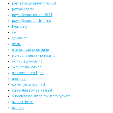
parhaat-suomi-nettikasinot
paypal-casino
paysafecard casino 2024
paysafecard-nettikasino
Plumbing
se
se-casino
se-sv
site-de-casino-en-ligne
siti-scommesse-non-aams
skrill-5-euro-casino
skrill-online-casino
slot-casino-en-ligne
spelpaus
spille-hjerter-pa-nett
suomalaiset-visa-kasinot
suomikasino-ilman-rekisteroitymista
svensk-licens
sverige