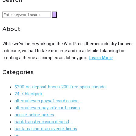
Search
for:
About
While we’ve been working in the WordPress themes industry for over
a decade, we had to take our time and do a detailed planning for
creating a theme as complex as Johnnygo is.
Learn More
Categories
$200-no-deposit-bonus-200-free-spins-canada
24-7-blackjack
alternatieven paysafecard casino
alternatieven-paysafecard-casino
aussie-online-pokies
bank transfer casino deposit
bästa-casino-utan-svensk-licens
be