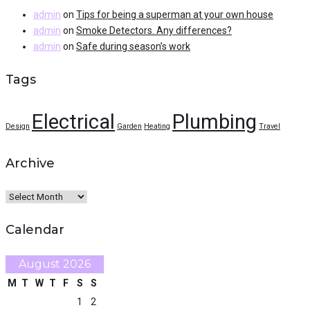
admin
on
Tips for being a superman at your own house
admin
on
Smoke Detectors. Any differences?
admin
on
Safe during season’s work
Tags
Electrical
Plumbing
Design
Garden
Heating
Travel
Archive
Archive
Calendar
August 2026
M
T
W
T
F
S
S
1
2